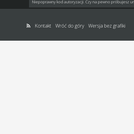
Niepoprawny kod autoryzacji. Czy na pewno próbujesz u
Kontakt
Wróć do góry
Wersja bez grafiki