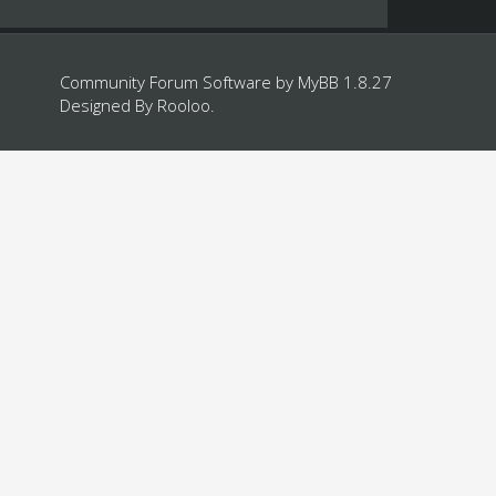
Community Forum Software by
MyBB 1.8.27
Designed By
Rooloo
.