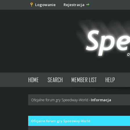
Logowanie
Rejestracja
HOME
SEARCH
MEMBER LIST
HELP
Informacja
Oficjalne forum gry Speedway-World
›
Oficjalne forum gry Speedway-World