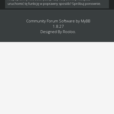
uruchomić tę funkcję w poprawny sposób? Spróbuj ponownie.
Community Forum Software by
MyBB
1.8.27
Designed By
Rooloo
.