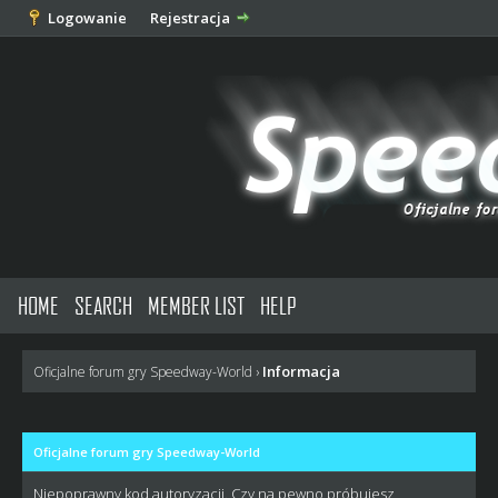
Logowanie
Rejestracja
HOME
SEARCH
MEMBER LIST
HELP
Informacja
Oficjalne forum gry Speedway-World
›
Oficjalne forum gry Speedway-World
Niepoprawny kod autoryzacji. Czy na pewno próbujesz