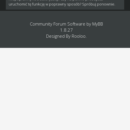
uruchomić tę funkcję w poprawny sposób? Spróbuj ponownie.
Community Forum Software by
MyBB
1.8.27
Designed By
Rooloo
.