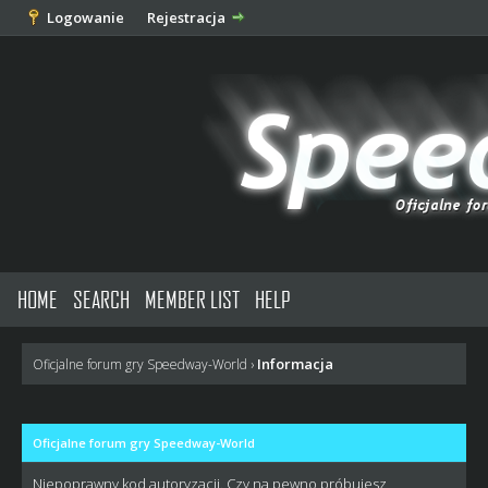
Logowanie
Rejestracja
HOME
SEARCH
MEMBER LIST
HELP
Informacja
Oficjalne forum gry Speedway-World
›
Oficjalne forum gry Speedway-World
Niepoprawny kod autoryzacji. Czy na pewno próbujesz