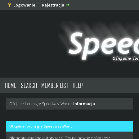
Logowanie
Rejestracja
HOME
SEARCH
MEMBER LIST
HELP
Informacja
Oficjalne forum gry Speedway-World
›
Oficjalne forum gry Speedway-World
Niepoprawny kod autoryzacji. Czy na pewno próbujesz