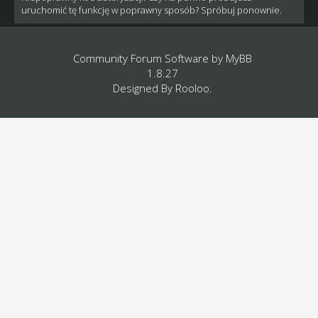
uruchomić tę funkcję w poprawny sposób? Spróbuj ponownie.
Community Forum Software by
MyBB
1.8.27
Designed By
Rooloo
.