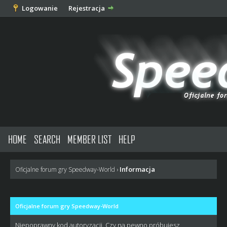
Logowanie
Rejestracja
HOME
SEARCH
MEMBER LIST
HELP
Informacja
Oficjalne forum gry Speedway-World
›
Oficjalne forum gry Speedway-World
Niepoprawny kod autoryzacji. Czy na pewno próbujesz