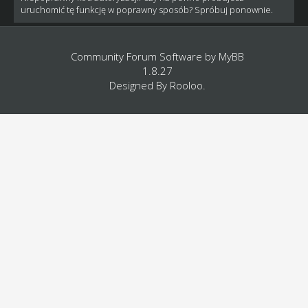
uruchomić tę funkcję w poprawny sposób? Spróbuj ponownie.
Community Forum Software by
MyBB
1.8.27
Designed By
Rooloo
.