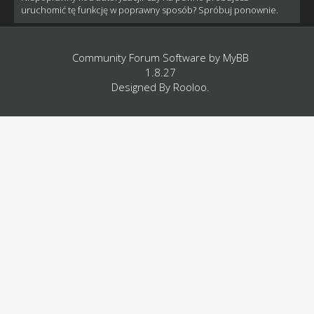
uruchomić tę funkcję w poprawny sposób? Spróbuj ponownie.
Community Forum Software by
MyBB
1.8.27
Designed By
Rooloo
.