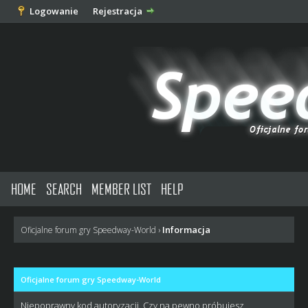
Logowanie
Rejestracja
HOME
SEARCH
MEMBER LIST
HELP
Informacja
Oficjalne forum gry Speedway-World
›
Oficjalne forum gry Speedway-World
Niepoprawny kod autoryzacji. Czy na pewno próbujesz