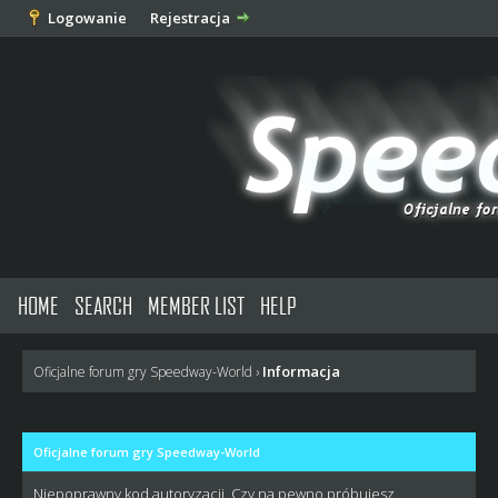
Logowanie
Rejestracja
HOME
SEARCH
MEMBER LIST
HELP
Informacja
Oficjalne forum gry Speedway-World
›
Oficjalne forum gry Speedway-World
Niepoprawny kod autoryzacji. Czy na pewno próbujesz