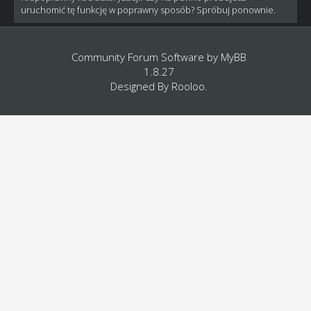
uruchomić tę funkcję w poprawny sposób? Spróbuj ponownie.
Community Forum Software by
MyBB
1.8.27
Designed By
Rooloo
.