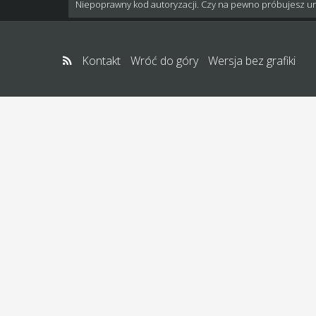
Niepoprawny kod autoryzacji. Czy na pewno próbujesz u
Kontakt
Wróć do góry
Wersja bez grafiki