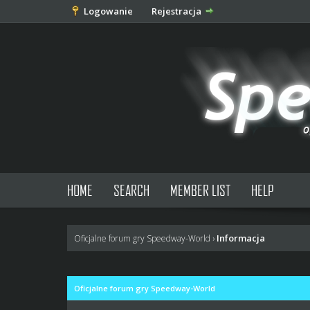
Logowanie
Rejestracja
HOME
SEARCH
MEMBER LIST
HELP
Informacja
Oficjalne forum gry Speedway-World
›
Oficjalne forum gry Speedway-World