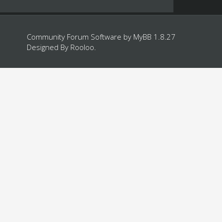
Community Forum Software by
MyBB 1.8.27
Designed By
Rooloo
.