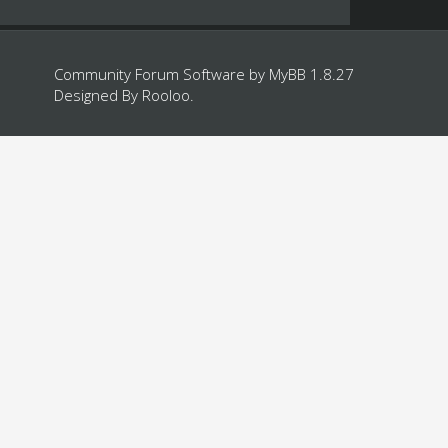
Community Forum Software by
MyBB 1.8.27
Designed By
Rooloo
.