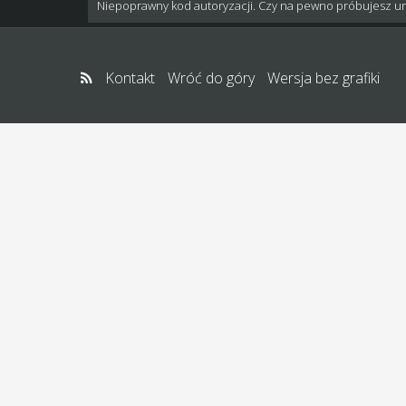
Niepoprawny kod autoryzacji. Czy na pewno próbujesz u
Kontakt
Wróć do góry
Wersja bez grafiki