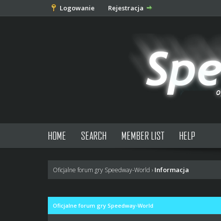
Logowanie
Rejestracja
HOME
SEARCH
MEMBER LIST
HELP
Informacja
Oficjalne forum gry Speedway-World
›
Oficjalne forum gry Speedway-World