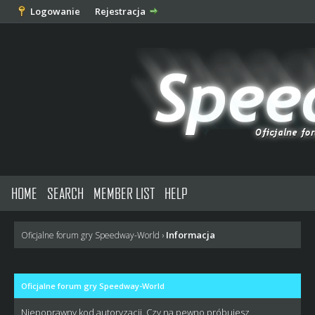
Logowanie
Rejestracja
HOME
SEARCH
MEMBER LIST
HELP
Informacja
Oficjalne forum gry Speedway-World
›
Oficjalne forum gry Speedway-World
Niepoprawny kod autoryzacji. Czy na pewno próbujesz