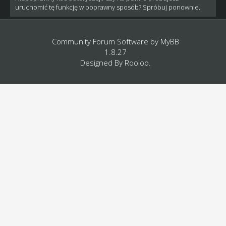
uruchomić tę funkcję w poprawny sposób? Spróbuj ponownie.
Community Forum Software by
MyBB
1.8.27
Designed By
Rooloo
.