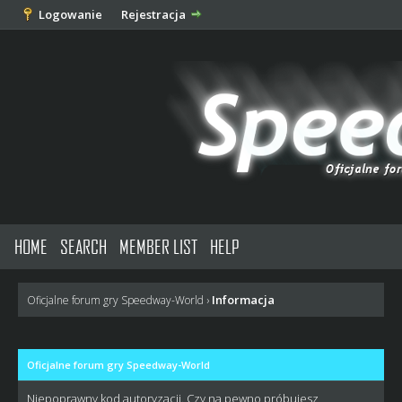
Logowanie
Rejestracja
HOME
SEARCH
MEMBER LIST
HELP
Informacja
Oficjalne forum gry Speedway-World
›
Oficjalne forum gry Speedway-World
Niepoprawny kod autoryzacji. Czy na pewno próbujesz