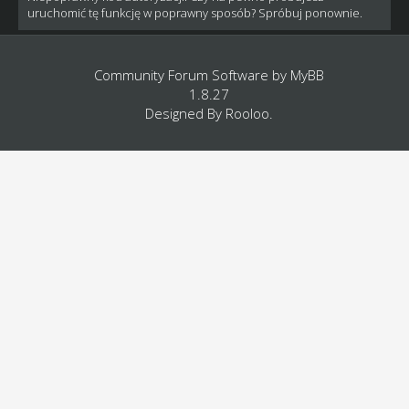
uruchomić tę funkcję w poprawny sposób? Spróbuj ponownie.
Community Forum Software by
MyBB
1.8.27
Designed By
Rooloo
.