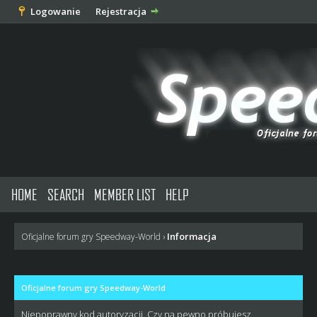
Logowanie
Rejestracja
HOME
SEARCH
MEMBER LIST
HELP
Informacja
Oficjalne forum gry Speedway-World
›
Oficjalne forum gry Speedway-World
Niepoprawny kod autoryzacji. Czy na pewno próbujesz