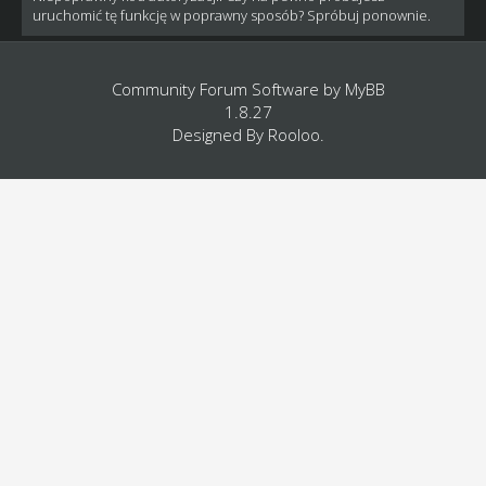
uruchomić tę funkcję w poprawny sposób? Spróbuj ponownie.
Community Forum Software by
MyBB
1.8.27
Designed By
Rooloo
.