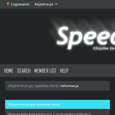
Logowanie
Rejestracja
HOME
SEARCH
MEMBER LIST
HELP
Informacja
Oficjalne forum gry Speedway-World
›
Oficjalne forum gry Speedway-World
Niepoprawny kod autoryzacji. Czy na pewno próbujesz