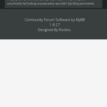
uruchomić tę funkcję w poprawny sposób? Spróbuj ponownie.
Community Forum Software by
MyBB
1.8.27
Designed By
Rooloo
.