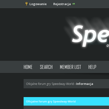
Logowanie
Rejestracja
HOME
SEARCH
MEMBER LIST
HELP
Informacja
Oficjalne forum gry Speedway-World
›
Oficjalne forum gry Speedway-World