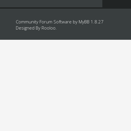
Community Forum Software by
MyBB 1.8.27
Designed By
Rooloo
.