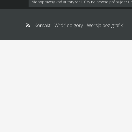
Niepoprawny kod autoryzacji. Czy na pewno próbujesz u
Kontakt
Wróć do góry
Wersja bez grafiki