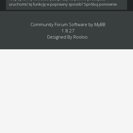
uruchomić tę funkcję w poprawny sposób? Spróbuj ponownie.
Community Forum Software by
MyBB
1.8.27
Designed By
Rooloo
.