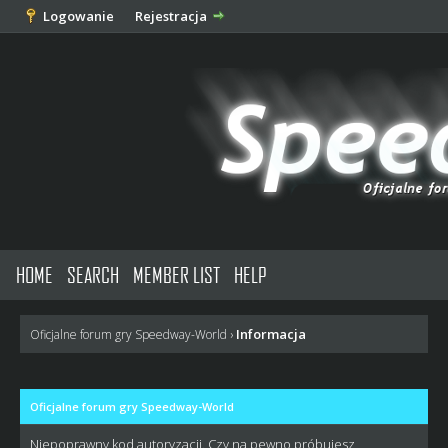
Logowanie
Rejestracja
HOME
SEARCH
MEMBER LIST
HELP
Informacja
Oficjalne forum gry Speedway-World
›
Oficjalne forum gry Speedway-World
Niepoprawny kod autoryzacji. Czy na pewno próbujesz