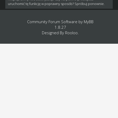
uruchomić tę funkcję w poprawny sposób? Spróbuj ponownie.
Community Forum Software by
MyBB
1.8.27
Designed By
Rooloo
.