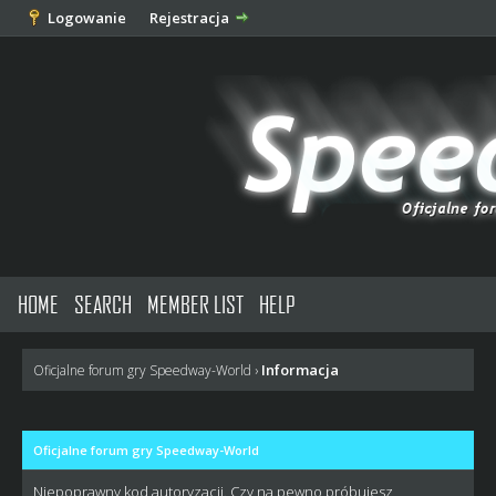
Logowanie
Rejestracja
HOME
SEARCH
MEMBER LIST
HELP
Informacja
Oficjalne forum gry Speedway-World
›
Oficjalne forum gry Speedway-World
Niepoprawny kod autoryzacji. Czy na pewno próbujesz