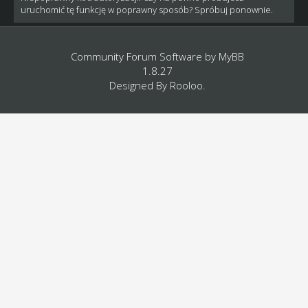
uruchomić tę funkcję w poprawny sposób? Spróbuj ponownie.
Community Forum Software by
MyBB
1.8.27
Designed By
Rooloo
.