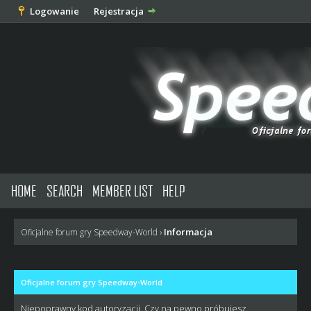
Logowanie
Rejestracja
HOME
SEARCH
MEMBER LIST
HELP
Informacja
Oficjalne forum gry Speedway-World
›
Oficjalne forum gry Speedway-World
Niepoprawny kod autoryzacji. Czy na pewno próbujesz