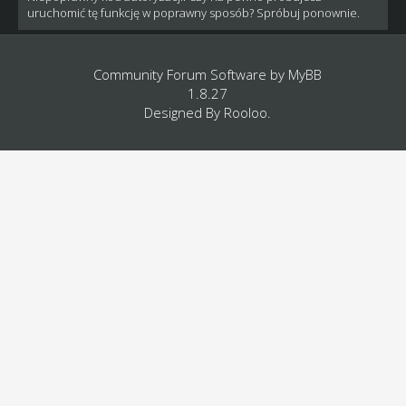
uruchomić tę funkcję w poprawny sposób? Spróbuj ponownie.
Community Forum Software by
MyBB
1.8.27
Designed By
Rooloo
.