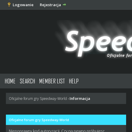
Logowanie
Rejestracja
HOME
SEARCH
MEMBER LIST
HELP
Informacja
Oficjalne forum gry Speedway-World
›
Oficjalne forum gry Speedway-World
Niepoprawny kod autoryzacji. Czy na pewno próbujesz