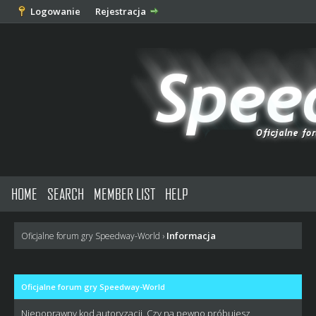
Logowanie
Rejestracja
HOME
SEARCH
MEMBER LIST
HELP
Informacja
Oficjalne forum gry Speedway-World
›
Oficjalne forum gry Speedway-World
Niepoprawny kod autoryzacji. Czy na pewno próbujesz