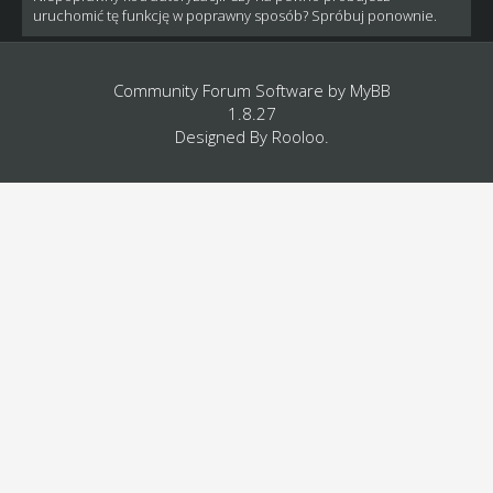
uruchomić tę funkcję w poprawny sposób? Spróbuj ponownie.
Community Forum Software by
MyBB
1.8.27
Designed By
Rooloo
.