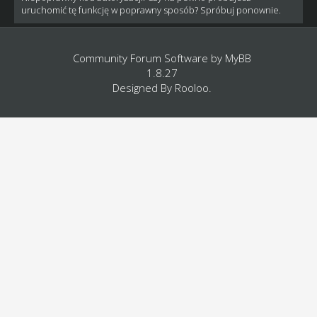
uruchomić tę funkcję w poprawny sposób? Spróbuj ponownie.
Community Forum Software by
MyBB
1.8.27
Designed By
Rooloo
.