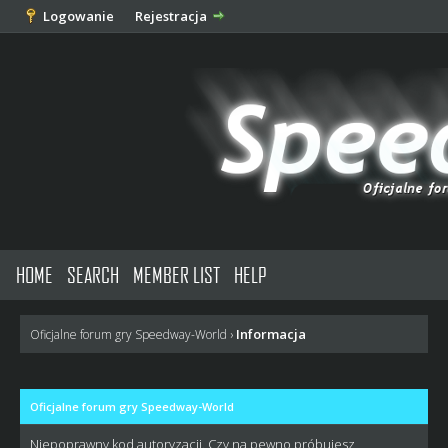
Logowanie
Rejestracja
HOME
SEARCH
MEMBER LIST
HELP
Informacja
Oficjalne forum gry Speedway-World
›
Oficjalne forum gry Speedway-World
Niepoprawny kod autoryzacji. Czy na pewno próbujesz