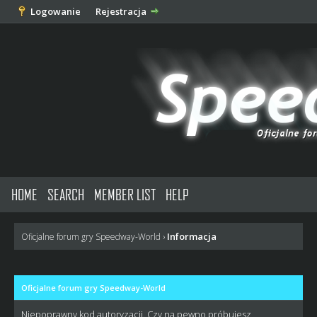
Logowanie
Rejestracja
HOME
SEARCH
MEMBER LIST
HELP
Informacja
Oficjalne forum gry Speedway-World
›
Oficjalne forum gry Speedway-World
Niepoprawny kod autoryzacji. Czy na pewno próbujesz