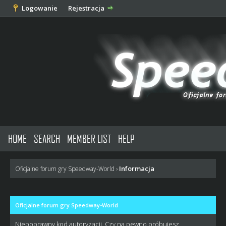
Logowanie
Rejestracja
HOME
SEARCH
MEMBER LIST
HELP
Informacja
Oficjalne forum gry Speedway-World
›
Oficjalne forum gry Speedway-World
Niepoprawny kod autoryzacji. Czy na pewno próbujesz