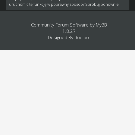
uruchomić tę funkcję w poprawny sposób? Spróbuj ponownie.
Community Forum Software by
MyBB
1.8.27
Designed By
Rooloo
.