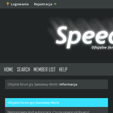
Logowanie
Rejestracja
HOME
SEARCH
MEMBER LIST
HELP
Informacja
Oficjalne forum gry Speedway-World
›
Oficjalne forum gry Speedway-World
Niepoprawny kod autoryzacji. Czy na pewno próbujesz