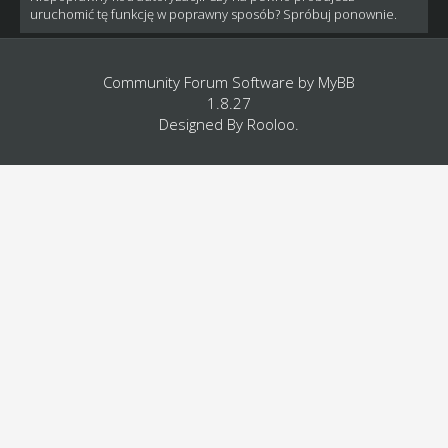
uruchomić tę funkcję w poprawny sposób? Spróbuj ponownie.
Community Forum Software by
MyBB
1.8.27
Designed By
Rooloo
.