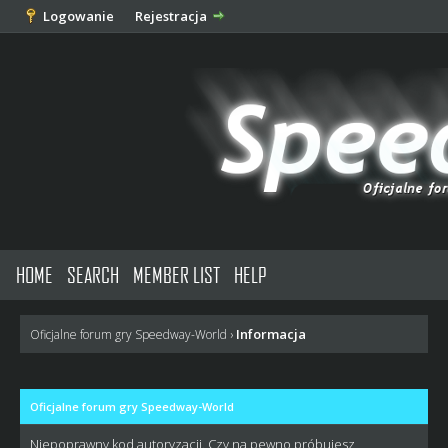
Logowanie
Rejestracja
HOME
SEARCH
MEMBER LIST
HELP
Informacja
Oficjalne forum gry Speedway-World
›
Oficjalne forum gry Speedway-World
Niepoprawny kod autoryzacji. Czy na pewno próbujesz