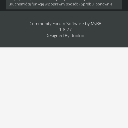
uruchomić tę funkcję w poprawny sposób? Spróbuj ponownie.
Community Forum Software by
MyBB
1.8.27
Designed By
Rooloo
.