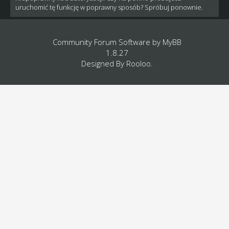
uruchomić tę funkcję w poprawny sposób? Spróbuj ponownie.
Community Forum Software by
MyBB
1.8.27
Designed By
Rooloo
.