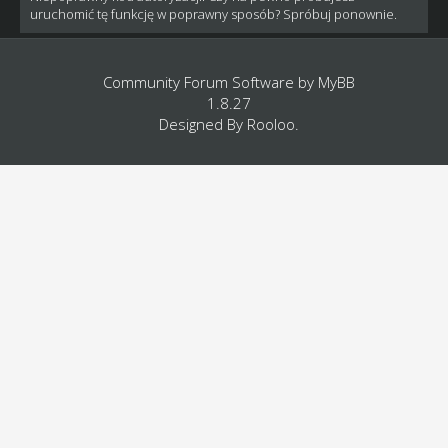
uruchomić tę funkcję w poprawny sposób? Spróbuj ponownie.
Community Forum Software by
MyBB
1.8.27
Designed By
Rooloo
.