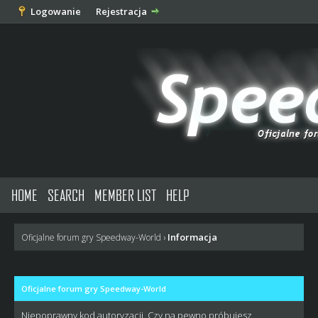
Logowanie
Rejestracja
HOME
SEARCH
MEMBER LIST
HELP
Informacja
Oficjalne forum gry Speedway-World
›
Oficjalne forum gry Speedway-World
Niepoprawny kod autoryzacji. Czy na pewno próbujesz