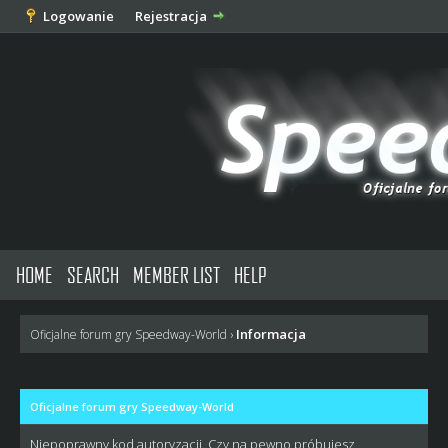
Logowanie
Rejestracja
HOME
SEARCH
MEMBER LIST
HELP
Informacja
Oficjalne forum gry Speedway-World
›
Oficjalne forum gry Speedway-World
Niepoprawny kod autoryzacji. Czy na pewno próbujesz