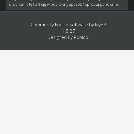
uruchomić tę funkcję w poprawny sposób? Spróbuj ponownie.
Community Forum Software by
MyBB
1.8.27
Designed By
Rooloo
.