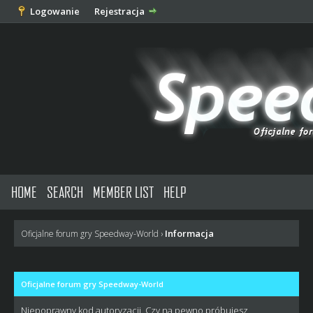
Logowanie
Rejestracja
HOME
SEARCH
MEMBER LIST
HELP
Informacja
Oficjalne forum gry Speedway-World
›
Oficjalne forum gry Speedway-World
Niepoprawny kod autoryzacji. Czy na pewno próbujesz