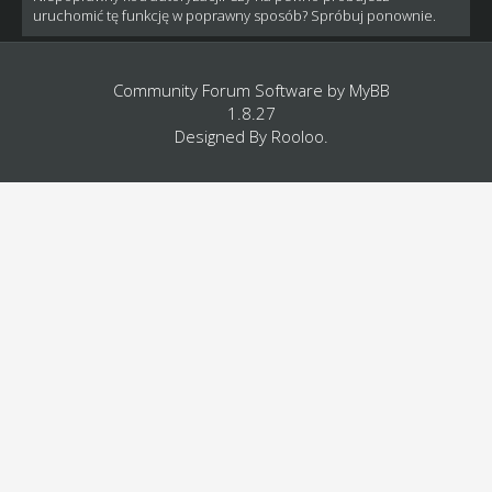
uruchomić tę funkcję w poprawny sposób? Spróbuj ponownie.
Community Forum Software by
MyBB
1.8.27
Designed By
Rooloo
.