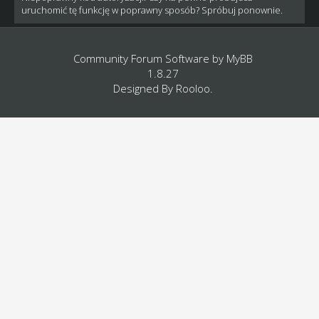
uruchomić tę funkcję w poprawny sposób? Spróbuj ponownie.
Community Forum Software by
MyBB
1.8.27
Designed By
Rooloo
.