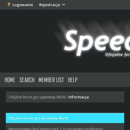
Logowanie
Rejestracja
HOME
SEARCH
MEMBER LIST
HELP
Informacja
Oficjalne forum gry Speedway-World
›
Oficjalne forum gry Speedway-World
Niepoprawny kod autoryzacji. Czy na pewno próbujesz