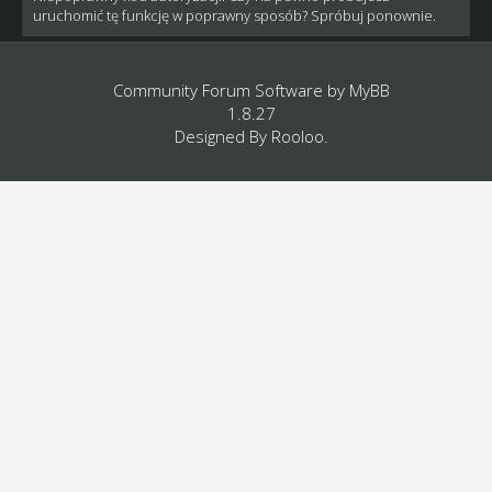
uruchomić tę funkcję w poprawny sposób? Spróbuj ponownie.
Community Forum Software by
MyBB
1.8.27
Designed By
Rooloo
.