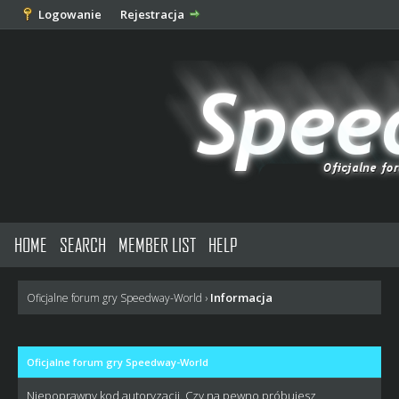
Logowanie
Rejestracja
HOME
SEARCH
MEMBER LIST
HELP
Informacja
Oficjalne forum gry Speedway-World
›
Oficjalne forum gry Speedway-World
Niepoprawny kod autoryzacji. Czy na pewno próbujesz