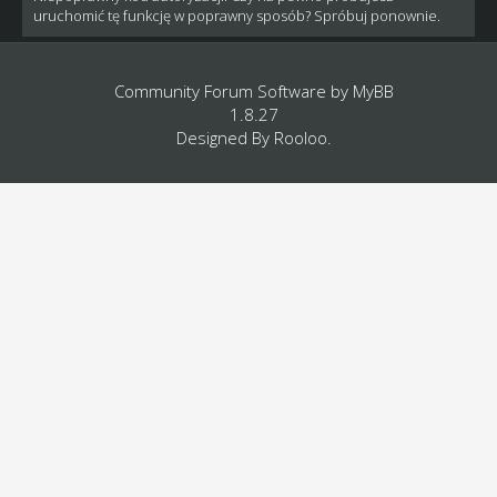
uruchomić tę funkcję w poprawny sposób? Spróbuj ponownie.
Community Forum Software by
MyBB
1.8.27
Designed By
Rooloo
.