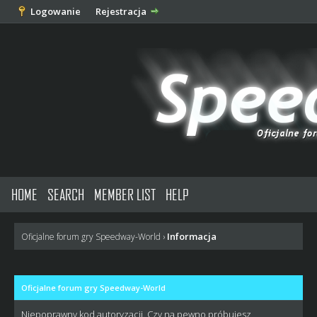
Logowanie
Rejestracja
HOME
SEARCH
MEMBER LIST
HELP
Informacja
Oficjalne forum gry Speedway-World
›
Oficjalne forum gry Speedway-World
Niepoprawny kod autoryzacji. Czy na pewno próbujesz