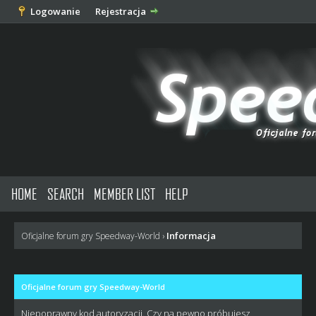
Logowanie
Rejestracja
HOME
SEARCH
MEMBER LIST
HELP
Informacja
Oficjalne forum gry Speedway-World
›
Oficjalne forum gry Speedway-World
Niepoprawny kod autoryzacji. Czy na pewno próbujesz