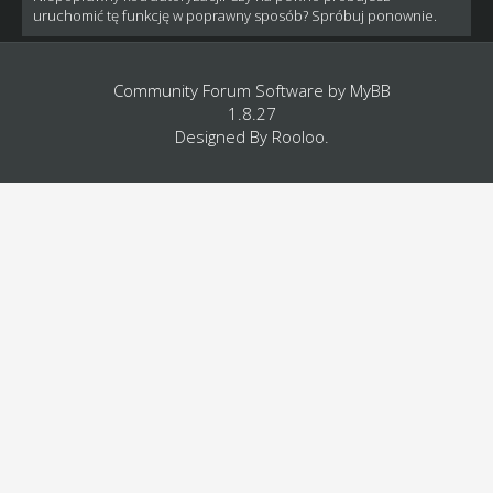
uruchomić tę funkcję w poprawny sposób? Spróbuj ponownie.
Community Forum Software by
MyBB
1.8.27
Designed By
Rooloo
.