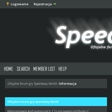
Logowanie
Rejestracja
HOME
SEARCH
MEMBER LIST
HELP
Informacja
Oficjalne forum gry Speedway-World
›
Oficjalne forum gry Speedway-World
Niepoprawny kod autoryzacji. Czy na pewno próbujesz