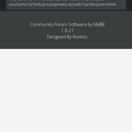
uruchomić tę funkcję w poprawny sposób? Spróbuj ponownie.
Community Forum Software by
MyBB
1.8.27
Designed By
Rooloo
.