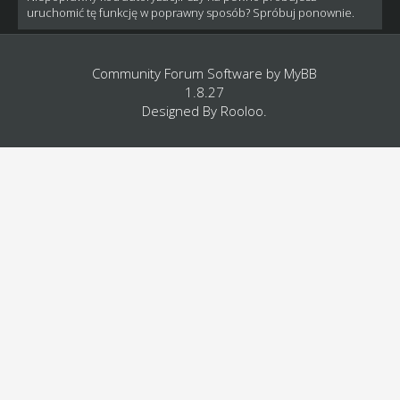
uruchomić tę funkcję w poprawny sposób? Spróbuj ponownie.
Community Forum Software by
MyBB
1.8.27
Designed By
Rooloo
.