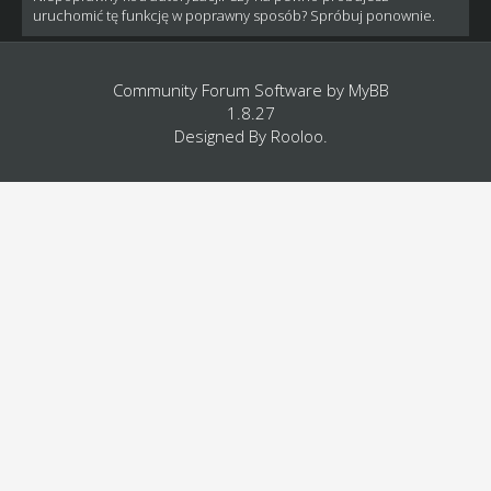
uruchomić tę funkcję w poprawny sposób? Spróbuj ponownie.
Community Forum Software by
MyBB
1.8.27
Designed By
Rooloo
.