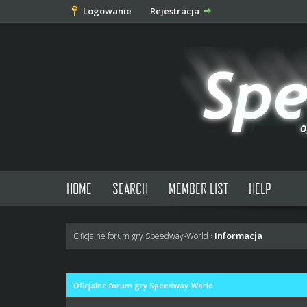
Logowanie
Rejestracja
HOME
SEARCH
MEMBER LIST
HELP
Informacja
Oficjalne forum gry Speedway-World
›
Oficjalne forum gry Speedway-World