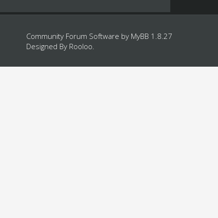
Community Forum Software by
MyBB 1.8.27
Designed By
Rooloo
.