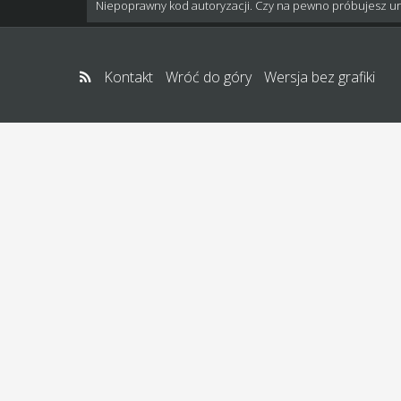
Niepoprawny kod autoryzacji. Czy na pewno próbujesz u
Kontakt
Wróć do góry
Wersja bez grafiki