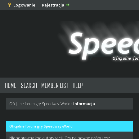
Logowanie
Rejestracja
HOME
SEARCH
MEMBER LIST
HELP
Informacja
Oficjalne forum gry Speedway-World
›
Oficjalne forum gry Speedway-World
Niepoprawny kod autoryzacji. Czy na pewno próbujesz