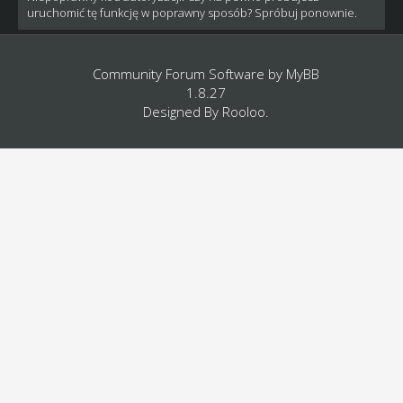
uruchomić tę funkcję w poprawny sposób? Spróbuj ponownie.
Community Forum Software by
MyBB
1.8.27
Designed By
Rooloo
.