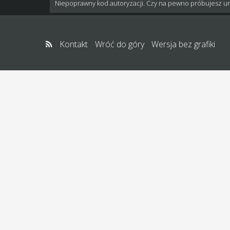
Niepoprawny kod autoryzacji. Czy na pewno próbujesz u
Kontakt
Wróć do góry
Wersja bez grafiki