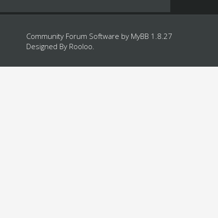
Community Forum Software by
MyBB 1.8.27
Designed By
Rooloo
.