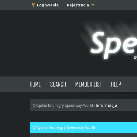
Logowanie
Rejestracja
HOME
SEARCH
MEMBER LIST
HELP
Informacja
Oficjalne forum gry Speedway-World
›
Oficjalne forum gry Speedway-World