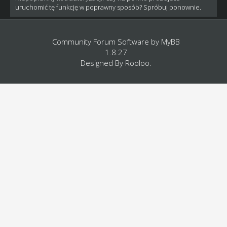
uruchomić tę funkcję w poprawny sposób? Spróbuj ponownie.
Community Forum Software by
MyBB
1.8.27
Designed By
Rooloo
.