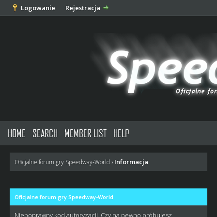
Logowanie
Rejestracja
HOME
SEARCH
MEMBER LIST
HELP
Informacja
Oficjalne forum gry Speedway-World
›
Oficjalne forum gry Speedway-World
Niepoprawny kod autoryzacji. Czy na pewno próbujesz