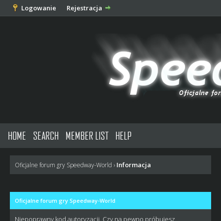
Logowanie
Rejestracja
HOME
SEARCH
MEMBER LIST
HELP
Informacja
Oficjalne forum gry Speedway-World
›
Oficjalne forum gry Speedway-World
Niepoprawny kod autoryzacji. Czy na pewno próbujesz