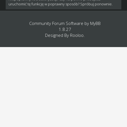
uruchomić tę funkcję w poprawny sposób? Spróbuj ponownie.
Community Forum Software by
MyBB
1.8.27
Designed By
Rooloo
.