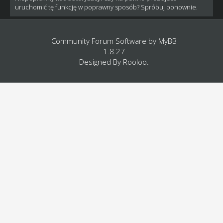
uruchomić tę funkcję w poprawny sposób? Spróbuj ponownie.
Community Forum Software by
MyBB
1.8.27
Designed By
Rooloo
.