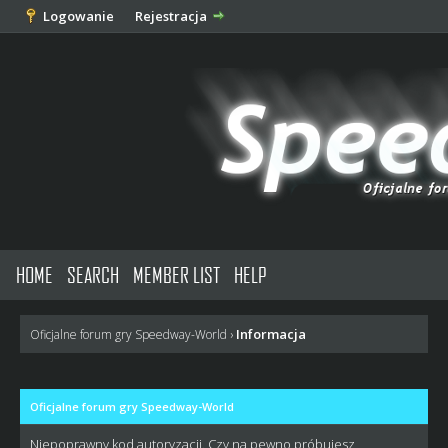
Logowanie
Rejestracja
HOME
SEARCH
MEMBER LIST
HELP
Informacja
Oficjalne forum gry Speedway-World
›
Oficjalne forum gry Speedway-World
Niepoprawny kod autoryzacji. Czy na pewno próbujesz