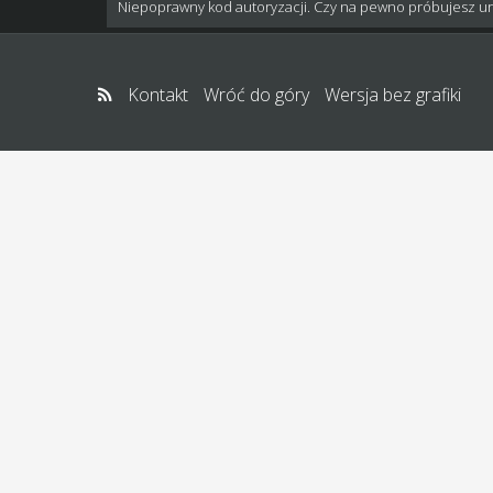
Niepoprawny kod autoryzacji. Czy na pewno próbujesz u
Kontakt
Wróć do góry
Wersja bez grafiki