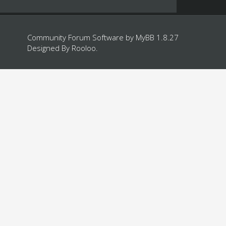
Community Forum Software by
MyBB 1.8.27
Designed By
Rooloo
.