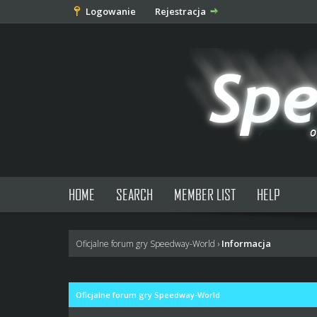
Logowanie
Rejestracja
HOME
SEARCH
MEMBER LIST
HELP
Informacja
Oficjalne forum gry Speedway-World
›
Oficjalne forum gry Speedway-World