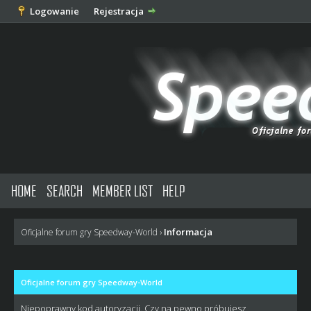
Logowanie
Rejestracja
HOME
SEARCH
MEMBER LIST
HELP
Informacja
Oficjalne forum gry Speedway-World
›
Oficjalne forum gry Speedway-World
Niepoprawny kod autoryzacji. Czy na pewno próbujesz