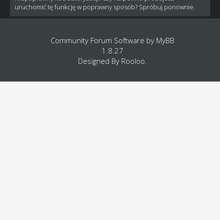
uruchomić tę funkcję w poprawny sposób? Spróbuj ponownie.
Community Forum Software by
MyBB
1.8.27
Designed By
Rooloo
.