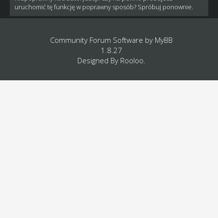
uruchomić tę funkcję w poprawny sposób? Spróbuj ponownie.
Community Forum Software by
MyBB
1.8.27
Designed By
Rooloo
.