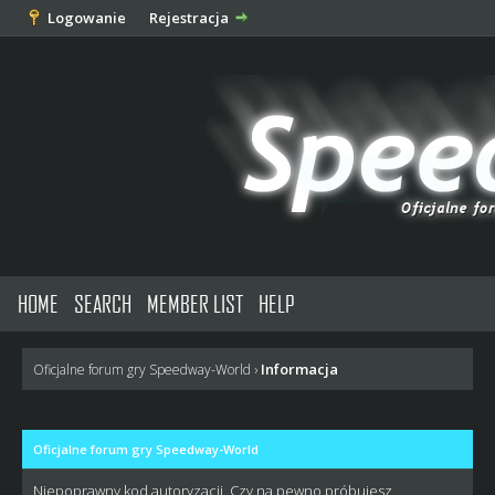
Logowanie
Rejestracja
HOME
SEARCH
MEMBER LIST
HELP
Informacja
Oficjalne forum gry Speedway-World
›
Oficjalne forum gry Speedway-World
Niepoprawny kod autoryzacji. Czy na pewno próbujesz