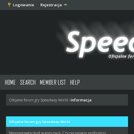
Logowanie
Rejestracja
HOME
SEARCH
MEMBER LIST
HELP
Informacja
Oficjalne forum gry Speedway-World
›
Oficjalne forum gry Speedway-World
Niepoprawny kod autoryzacji. Czy na pewno próbujesz