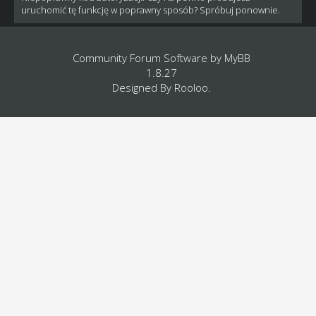
uruchomić tę funkcję w poprawny sposób? Spróbuj ponownie.
Community Forum Software by
MyBB
1.8.27
Designed By
Rooloo
.