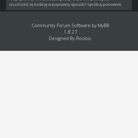
uruchomić tę funkcję w poprawny sposób? Spróbuj ponownie.
Community Forum Software by
MyBB
1.8.27
Designed By
Rooloo
.