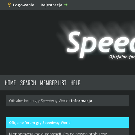
Logowanie
Rejestracja
HOME
SEARCH
MEMBER LIST
HELP
Informacja
Oficjalne forum gry Speedway-World
›
Oficjalne forum gry Speedway-World
Niepoprawny kod autoryzacji. Czy na pewno próbujesz