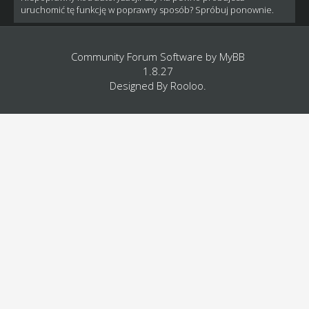
uruchomić tę funkcję w poprawny sposób? Spróbuj ponownie.
Community Forum Software by
MyBB
1.8.27
Designed By
Rooloo
.