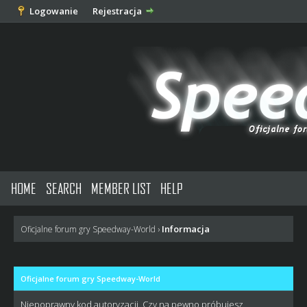
Logowanie
Rejestracja
HOME
SEARCH
MEMBER LIST
HELP
Informacja
Oficjalne forum gry Speedway-World
›
Oficjalne forum gry Speedway-World
Niepoprawny kod autoryzacji. Czy na pewno próbujesz