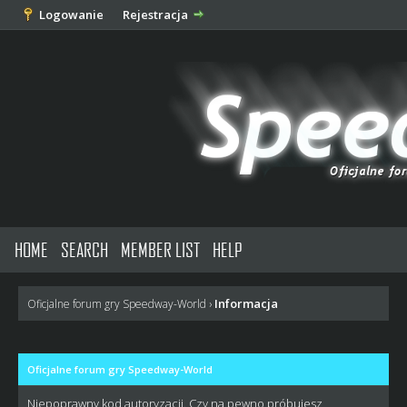
Logowanie
Rejestracja
HOME
SEARCH
MEMBER LIST
HELP
Informacja
Oficjalne forum gry Speedway-World
›
Oficjalne forum gry Speedway-World
Niepoprawny kod autoryzacji. Czy na pewno próbujesz