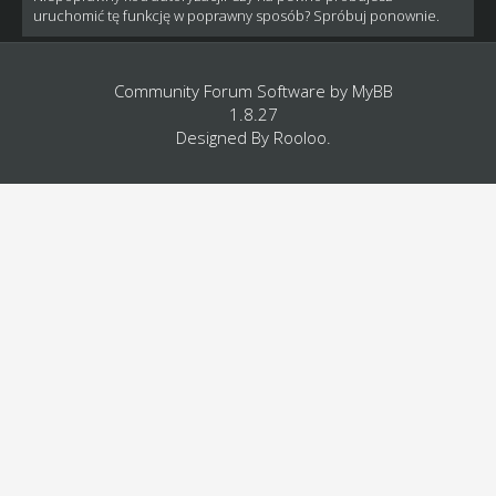
uruchomić tę funkcję w poprawny sposób? Spróbuj ponownie.
Community Forum Software by
MyBB
1.8.27
Designed By
Rooloo
.