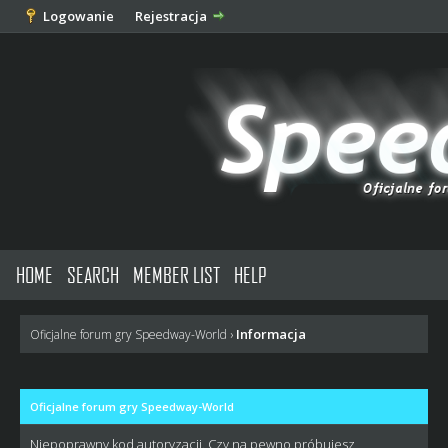
Logowanie
Rejestracja
HOME
SEARCH
MEMBER LIST
HELP
Informacja
Oficjalne forum gry Speedway-World
›
Oficjalne forum gry Speedway-World
Niepoprawny kod autoryzacji. Czy na pewno próbujesz