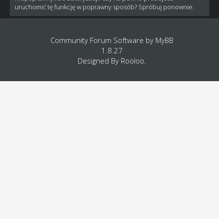
uruchomić tę funkcję w poprawny sposób? Spróbuj ponownie.
Community Forum Software by
MyBB
1.8.27
Designed By
Rooloo
.