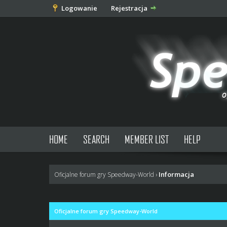
Logowanie
Rejestracja
HOME
SEARCH
MEMBER LIST
HELP
Informacja
Oficjalne forum gry Speedway-World
›
Oficjalne forum gry Speedway-World