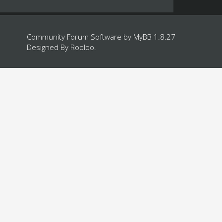
Community Forum Software by
MyBB 1.8.27
Designed By
Rooloo
.