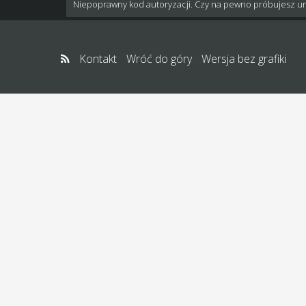
Niepoprawny kod autoryzacji. Czy na pewno próbujesz u
Kontakt
Wróć do góry
Wersja bez grafiki